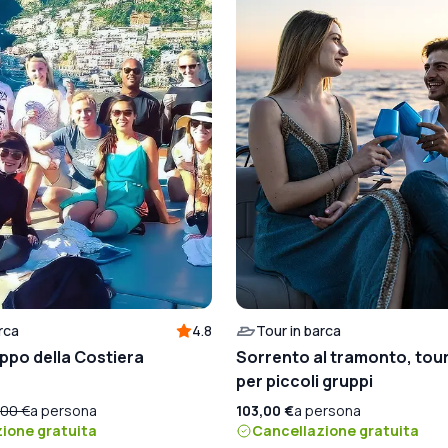
rca
4.8
Tour in barca
uppo della Costiera
Sorrento al tramonto, tour
per piccoli gruppi
,00 €
a persona
103,00 €
a persona
ione gratuita
Cancellazione gratuita