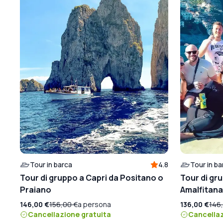
Tour in barca
4.8
Tour in ba
Tour di gruppo a Capri da Positano o
Tour di gr
Praiano
Amalfitana
146,00 €
156,00 €
a persona
136,00 €
146
Cancellazione gratuita
Cancellaz