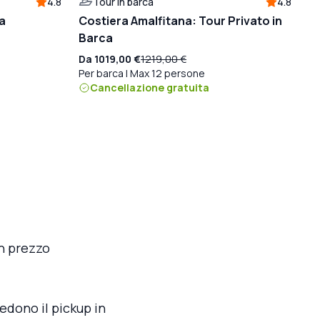
4.8
Tour in barca
4.8
ra
Costiera Amalfitana: Tour Privato in
Barca
Da
1019,00 €
1219,00 €
Per barca | Max 12 persone
Cancellazione gratuita
un prezzo
vedono il pickup in