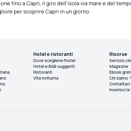
ione fino a Capri, il giro dell'isola via mare e del tem
gliore per scoprire Capri in un giorno.
Hotel e ristoranti
Risorse
Dove scegliere l'hotel
Servizio cli
Hotel e B&B suggeriti
Magazine
itana
Ristoranti
Ebook grat
ano
Vita notturna
Chi siamo
rno
Contattaci
i
Inserisci la