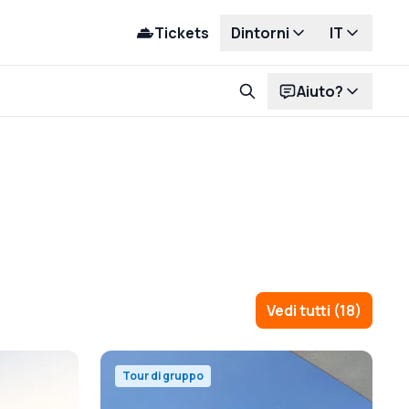
Tickets
Dintorni
IT
Aiuto?
Vedi tutti
(
18
)
Tour di gruppo