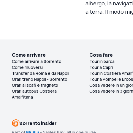
albergo, la navigaz
a terra. Il modo mi
Come arrivare
Cosa fare
Come arrivare a Sorrento
Tour in barca
Come muoversi
Tour a Capri
Transfer da Roma e da Napoli
Tour in Costiera Amalf
Orari treno Napoli - Sorrento
Tour a Pompei e Ercol
Orari aliscafi e traghetti
Cosa vedere in un gio
Orari autobus Costiera
Cosa vedere in 3 giorn
Amalfitana
sorrento insider
Part of
BluBlu
- Naples Bay: all in one guide