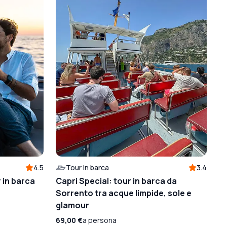
4.5
Tour in barca
3.4
 in barca
Capri Special: tour in barca da
Sorrento tra acque limpide, sole e
glamour
69,00 €
a persona