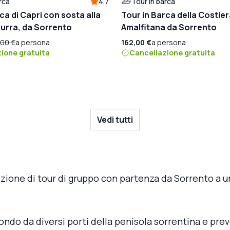
rca
4.7
Tour in barca
ca di Capri con sosta alla
Tour in Barca della Costie
urra, da Sorrento
Amalfitana da Sorrento
,00 €
a persona
162,00 €
a persona
ione gratuita
Cancellazione gratuita
Vedi tutti
ezione di tour di gruppo con partenza da Sorrento a 
tondo da diversi porti della penisola sorrentina e pre