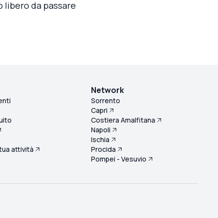
po libero da passare
Network
enti
Sorrento
Capri
uito
Costiera Amalfitana
Napoli
Ischia
 tua attività
Procida
Pompei - Vesuvio