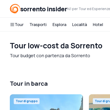
sorrento insider
N.1 per Tour ed Esperienz
Tour
Trasporti
Esplora
Località
Hotel
Tour low-cost da Sorrento
Tour budget con partenza da Sorrento
Tour in barca
Tour di gruppo
Tour di g