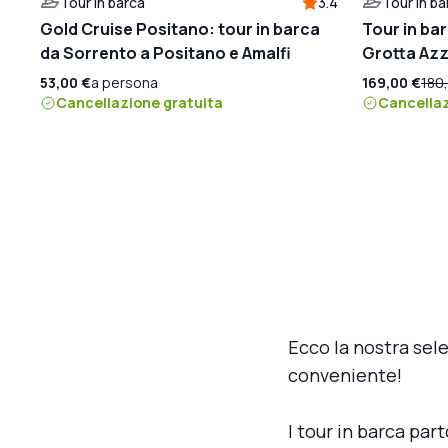
Tour in barca
3.4
Tour in ba
Gold Cruise Positano: tour in barca
Tour in bar
da Sorrento a Positano e Amalfi
Grotta Azz
53,00 €
a persona
169,00 €
180
Cancellazione gratuita
Cancellaz
Ecco la nostra sel
conveniente!
I tour in barca par