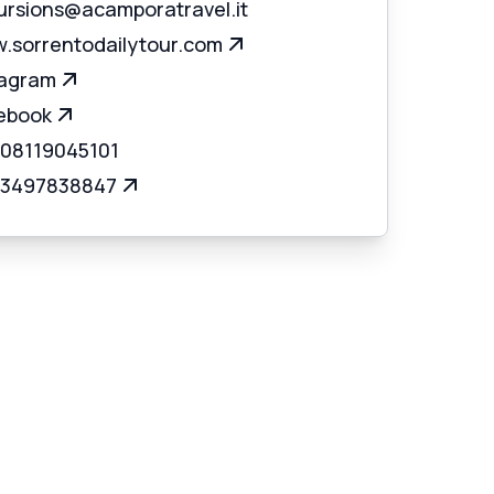
ursions@acamporatravel.it
.sorrentodailytour.com
tagram
ebook
 08119045101
 3497838847