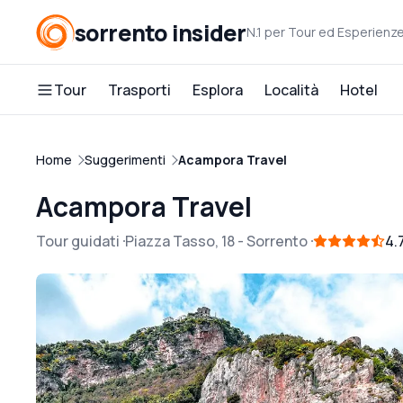
sorrento insider
N.1 per Tour ed Esperienz
Tour
Trasporti
Esplora
Località
Hotel
Home
Suggerimenti
Acampora Travel
Acampora Travel
Tour guidati
Piazza Tasso, 18
-
Sorrento
4.