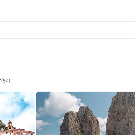
e
7
54