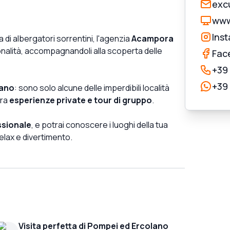
exc
www
Ins
ia di albergatori sorrentini, l'agenzia
Acampora
onalità, accompagnandoli alla scoperta delle
Fac
+39
+39
tano
: sono solo alcune delle imperdibili località
tra
esperienze private e tour di gruppo
.
ssionale
, e potrai conoscere i luoghi della tua
elax e divertimento.
Visita perfetta di Pompei ed Ercolano