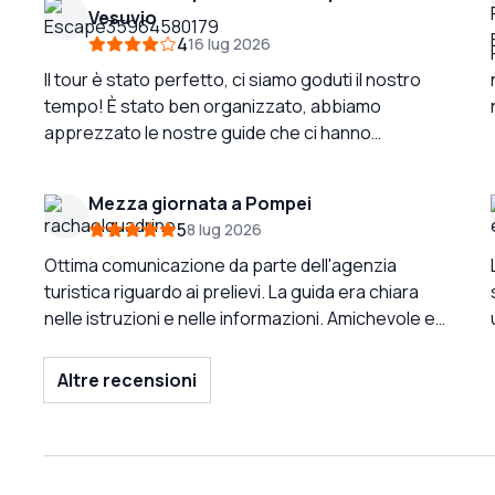
Vesuvio
4
16 lug 2026
Il tour è stato perfetto, ci siamo goduti il nostro
tempo! È stato ben organizzato, abbiamo
apprezzato le nostre guide che ci hanno
gentilmente spostato al tour in francese senza
preavviso, sebbene avessimo prenotato per
Mezza giornata a Pompei
quello in inglese. Il posto dove abbiamo mangiato
5
8 lug 2026
era incantevole, i viaggi in auto sono stati
piacevoli nonostante le strade tortuose.
Ottima comunicazione da parte dell'agenzia
L'escursione sul Vesuvio ne vale la pena, la vista
turistica riguardo ai prelievi. La guida era chiara
era spettacolare! Lo consigliamo vivamente!
nelle istruzioni e nelle informazioni. Amichevole e
accogliente. Eccellente conoscenza. Il tour è
stato affascinante e della giusta lunghezza. Avrei
Altre recensioni
preferito un po' più di tempo libero alla fine, ma ho
davvero apprezzato l'esperienza di mezza
giornata. Grazie.