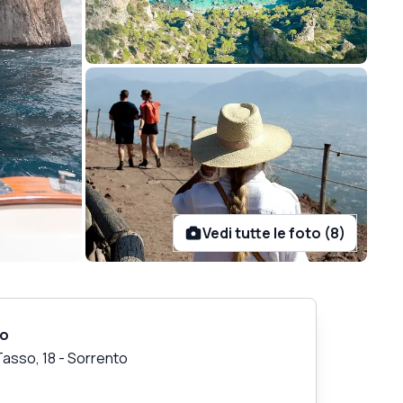
Vedi tutte le foto (8)
zo
Tasso, 18
-
Sorrento