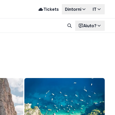
Tickets
Dintorni
IT
Aiuto?