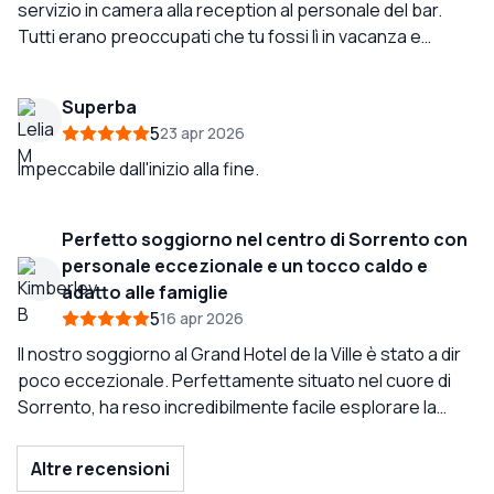
servizio in camera alla reception al personale del bar.
Tutti erano preoccupati che tu fossi lì in vacanza e
volevano prendersi cura di te. La vista dal tetto era
mozzafiato con vista su Capri e il Vesuvio. Le camere
Superba
erano generosamente grandi terrazze erano anche
5
23 apr 2026
grandi in giardino era sbalorditivo. Vorrei rimanere lì di
nuovo consiglierei ai clienti di rimanere lì.
Impeccabile dall'inizio alla fine.
Perfetto soggiorno nel centro di Sorrento con
personale eccezionale e un tocco caldo e
adatto alle famiglie
5
16 apr 2026
Il nostro soggiorno al Grand Hotel de la Ville è stato a dir
poco eccezionale. Perfettamente situato nel cuore di
Sorrento, ha reso incredibilmente facile esplorare la
zona pur offrendo un'atmosfera tranquilla e rilassante. Il
personale era eccezionale, ma una menzione speciale
Altre recensioni
deve andare a Rosalisa e Federica. Hanno fatto uno