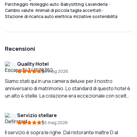
Parcheggio
Noleggio auto
Babysitting
Lavanderia
Cambio valute
Animali di piccola taglia accettati
Stazione di ricarica auto elettrica
Iniziative sostenibilità
Recensioni
Quality Hotel
5
6 mag 2026
Siamo stati qui in una camera deluxe per il nostro
anniversario di matrimonio. Lo standard di questo hotel è
un alto 4 stelle. La colazione era eccezionale con scelte
favolose. Abbiamo mangiato i nostri pasti serali su 2 notti
nel ristorante. Era uno standard molto alto e un ottimo
Servizio stellare
rapporto qualità-prezzo.
5
5 mag 2026
Il servizio è sopra le righe. Dal ristorante maître D al