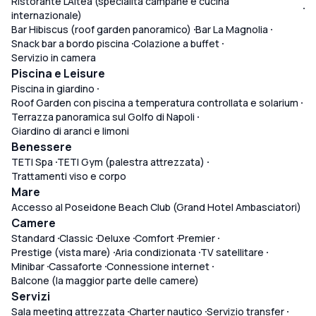
Ristorante L'Altea (specialità campane e cucina
internazionale)
Bar Hibiscus (roof garden panoramico)
Bar La Magnolia
Snack bar a bordo piscina
Colazione a buffet
Servizio in camera
Piscina e Leisure
Piscina in giardino
Roof Garden con piscina a temperatura controllata e solarium
Terrazza panoramica sul Golfo di Napoli
Giardino di aranci e limoni
Benessere
TETI Spa
TETI Gym (palestra attrezzata)
Trattamenti viso e corpo
Mare
Accesso al Poseidone Beach Club (Grand Hotel Ambasciatori)
Camere
Standard
Classic
Deluxe
Comfort
Premier
Prestige (vista mare)
Aria condizionata
TV satellitare
Minibar
Cassaforte
Connessione internet
Balcone (la maggior parte delle camere)
Servizi
Sala meeting attrezzata
Charter nautico
Servizio transfer