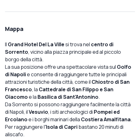
sforzo così genuino per salutare nostro figlio George
con un allegro “ciao!” ogni mattina e sera, che significava
così tanto per noi. Il loro calore e gentilezza hanno
davvero reso il nostro soggiorno extra speciale — sono
Mappa
una risorsa eccezionale per il team. L'hotel in sé era
immacolato, con la pulizia mantenuta ad un livello molto
Il
Grand Hotel Del La Ville
si trova nel
centro di
alto in tutto. La colazione ogni mattina era splendida, con
Sorrento
, vicino alla piazza principale ed al piccolo
un sacco di scelta e un ambiente incantevole per iniziare
borgo della città.
la giornata. Ciò che ha davvero colpito è stata
La sua posizione offre una spettacolare vista sul
Golfo
l'atmosfera generale dell'hotel - calma, accogliente e
di Napoli
e consente di raggiungere tutte le principali
senza sforzo rilassante. Ha creato l'ambiente perfetto
attrazioni turistiche della città, come il
Chiostro di San
per rilassarsi dopo intense giornate alla scoperta di
Francesco
, la
Cattedrale di San Filippo e San
Sorrento. Grazie a tutto il team per un soggiorno così
Giacomo
e la
Basilica di Sant'Antonino
.
memorabile — ci torneremmo in un batter d'occhio!
Da Sorrento si possono raggiungere facilmente la città
di Napoli, il
Vesuvio
, i siti archeologici di
Pompei ed
Ercolano
e i borghi marinari della
Costiera Amalfitana
.
Per raggiungere l
'Isola di Capri
bastano 20 minuti di
aliscafo.