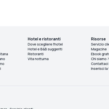
Hotel e ristoranti
Risorse
Dove scegliere l'hotel
Servizio cli
Hotel e B&B suggeriti
Magazine
itana
Ristoranti
Ebook grat
ano
Vita notturna
Chi siamo
rno
Contattaci
i
Inserisci la