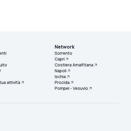
Network
enti
Sorrento
Capri
uito
Costiera Amalfitana
Napoli
Ischia
 tua attività
Procida
Pompei - Vesuvio