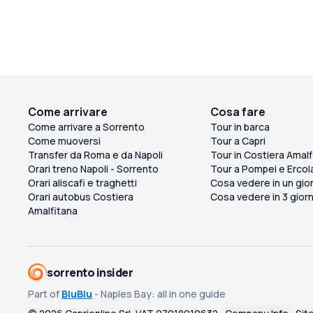
Come arrivare
Cosa fare
Come arrivare a Sorrento
Tour in barca
Come muoversi
Tour a Capri
Transfer da Roma e da Napoli
Tour in Costiera Amalf
Orari treno Napoli - Sorrento
Tour a Pompei e Ercol
Orari aliscafi e traghetti
Cosa vedere in un gio
Orari autobus Costiera
Cosa vedere in 3 giorn
Amalfitana
sorrento insider
Part of
BluBlu
- Naples Bay: all in one guide