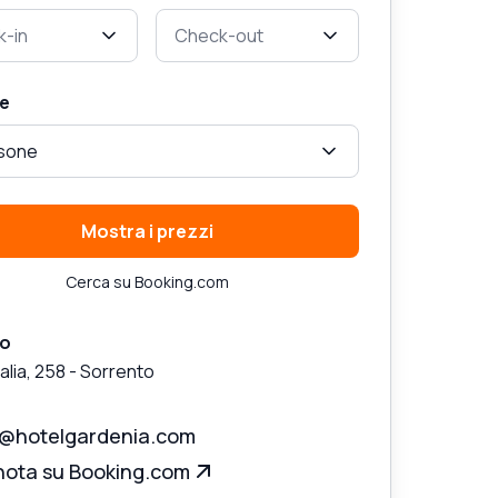
-in
Check-out
e
rsone
Mostra i prezzi
Cerca su Booking.com
zo
alia, 258
-
Sorrento
o@hotelgardenia.com
nota su Booking.com