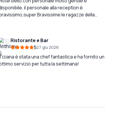
Hotel bello,con personale molto gentile e
disponibile, il personale alla reception è
bravissimo,super Bravissime le ragazze della
colazione in particolare Super Bravissime Maria e
Mariangela, sono anche molto disponibile è
attente a ogni richiesta del cliente, colazione nella
Ristorante e Bar
norma, consigliato.
5
27 giu 2026
Tiziana è stata una chef fantastica e ha fornito un
ottimo servizio per tutta la settimana!