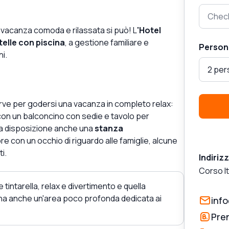
Check
 vacanza comoda e rilassata si può! L
'Hotel
telle con piscina
, a gestione familiare e
Person
i.
2 pe
rve per godersi una vacanza in completo relax:
 con un balconcino con sedie e tavolo per
ha a disposizione anche una
stanza
pre con un occhio di riguardo alle famiglie, alcune
i.
Indiriz
Corso It
e tintarella, relax e divertimento e quella
ni ha anche un'area poco profonda dedicata ai
inf
Pre