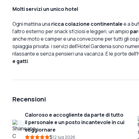
Molti servizi un unico hotel
Ogni mattina una
ricca colazione continentale
e a buf
l'altro esterno per snack sfiziosi e leggeri, un ampio
par
anche moto e camper e una convezione per tutti gli ospit
spiaggia privata: i servizi dell'Hotel Gardenia sono nume
rilassante e senza pensieri una vacanza. E le porte dell
e gatti
.
Recensioni
Caloroso e accogliente da parte di tutto
il personale e un posto incantevole in cui
soggiornare
5
12 lug 2026