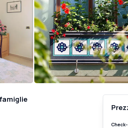
 famiglie
Prezz
Check-