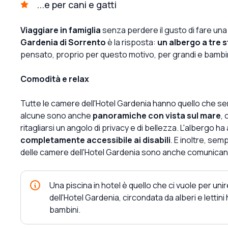
...e per cani e gatti
Viaggiare in famiglia
senza perdere il gusto di fare una
Gardenia di Sorrento
è la risposta:
un albergo a tre s
pensato, proprio per questo motivo, per grandi e bambin
Comodità e relax
Tutte le camere dell'Hotel Gardenia hanno quello che se
alcune sono anche
panoramiche con vista sul mare
,
ritagliarsi un angolo di privacy e di bellezza. L'albergo 
completamente accessibile ai disabili
. E inoltre, sem
delle camere dell'Hotel Gardenia sono anche comunicant
Una piscina in hotel è quello che ci vuole per unir
dell'Hotel Gardenia, circondata da alberi e letti
bambini.