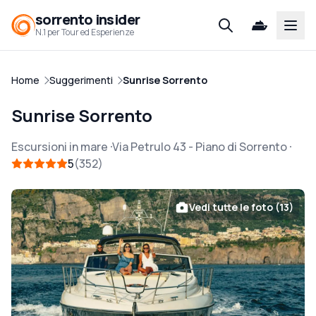
sorrento insider
Open
N.1 per Tour ed Esperienze
Home
Suggerimenti
Sunrise Sorrento
Sunrise Sorrento
Escursioni in mare
Via Petrulo 43
-
Piano di Sorrento
5
352
Vedi tutte le foto (13)