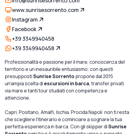
info@sunrisesorrento.com
www.sunrisesorrento.com
Instagram
Facebook
+39 3349940458
+39 3349940458
Professionalità e passione per il mare, conoscenza del
territorio e un inesauribile entusiasmo: con questi
presupposti
Sunrise Sorrento
propone dal 2015
un'ampia scelta di
escursioni in barca
, transfer privati
via mare e tanti tour studiati con competenza e
attenzione.
Capri, Positano, Amalfi, Ischia, Procida Napoli: non ti resta
che scegliere l'itinerario e cominciare a sognare la tua
perfetta esperienza in barca. Con gli skipper di
Sunrise
Sorrento
ogni tour è assolutamente unico e pensato