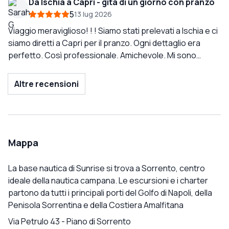
Da Ischia a Capri - gita di un giorno con pranzo
Grazie Simone e Sunrise Sorrento!
5
13 lug 2026
Viaggio meraviglioso! ! ! Siamo stati prelevati a Ischia e ci
siamo diretti a Capri per il pranzo. Ogni dettaglio era
perfetto. Così professionale. Amichevole. Mi sono
sentito al sicuro per tutto il tempo. Conoscenza estrema
della zona. Semplicemente meraviglioso e ha anticipato
Altre recensioni
ogni esigenza. Consigliatissimo! Davvero tanto
divertimento!
Mappa
La base nautica di Sunrise si trova a Sorrento, centro
ideale della nautica campana. Le escursioni e i charter
partono da tutti i principali porti del Golfo di Napoli, della
Penisola Sorrentina e della Costiera Amalfitana
Via Petrulo 43
-
Piano di Sorrento