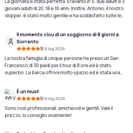
La giornata è stata perfetta. Eravamo in 5, due adulti e 3
giovani adulti di 20, 18 e 16 anni. Inoltre, Antonio, il nostro
skipper, è stato molto gentile e ha soddisfatto tutte le
nostre esigenze. Consigliamo vivamente Sunrise
Sorrente!
Il momento clou di un soggiorno di 8 giorni a
Sorrento
5
18 lug 2026
La nostra famiglia di cinque persone ha preso un San
Francesco di 30 piedi per il tour di 8 ore ed è stato
superbo. La barca offriva molto spazio ed è stata una
gradita fuga dal caldo di luglio. Siamo rimasti così
soddisfatti della nostra guida Simone e dell'esperienza
È un must
che abbiamo fatto una pazzia e prenotato un altro tour
5
16 lug 2026
(costiera amalfitana) due giorni dopo (sempre con
Simone). Vedere la geografia della costiera amalfitana
Sono così professionali, amichevoli e gentili. Vale il
dal mare è incredibile. Consiglio vivamente questa
prezzo, lo consiglio vivamente!
compagnia. La comunicazione tra il nostro skipper
Simone e Teresa, la coordinatrice, è stata di prim'ordine.