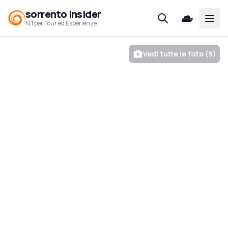
sorrento insider
Open
N.1 per Tour ed Esperienze
Vedi tutte le foto (9)