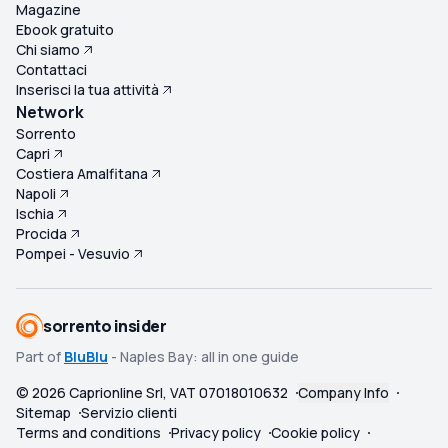
Magazine
Ebook gratuito
Chi siamo
Contattaci
Inserisci la tua attività
Network
Sorrento
Capri
Costiera Amalfitana
Napoli
Ischia
Procida
Pompei - Vesuvio
sorrento insider
Part of
BluBlu
- Naples Bay: all in one guide
©
2026
Caprionline Srl, VAT 07018010632
Company Info
Sitemap
Servizio clienti
Terms and conditions
Privacy policy
Cookie policy