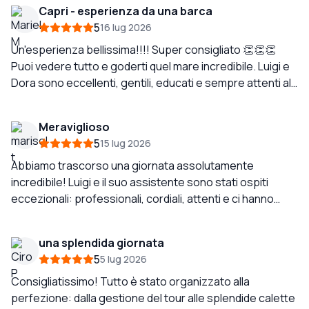
Capri - esperienza da una barca
5
16 lug 2026
Un'esperienza bellissima!!!! Super consigliato 👏👏👏
Puoi vedere tutto e goderti quel mare incredibile. Luigi e
Dora sono eccellenti, gentili, educati e sempre attenti al
minimo dettaglio. La loro barca molto bella, in perfette
condizioni, ordinata e comoda.
Meraviglioso
5
15 lug 2026
Abbiamo trascorso una giornata assolutamente
incredibile! Luigi e il suo assistente sono stati ospiti
eccezionali: professionali, cordiali, attenti e ci hanno
fatto sentire davvero i benvenuti dall'inizio alla fine. Il tour
in barca è stato tutto ciò che speravamo e anche di più.
una splendida giornata
Abbiamo trascorso una giornata perfetta e rilassante
5
5 lug 2026
nuotando, facendo snorkeling, esplorando bellissime
calette e ammirando il panorama mozzafiato. Luigi
Consigliatissimo! Tutto è stato organizzato alla
conosceva tutti i posti migliori e si è assicurato che
perfezione: dalla gestione del tour alle splendide calette