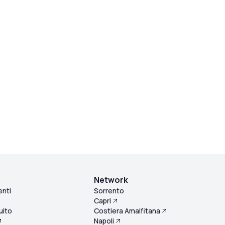
Network
enti
Sorrento
Capri
uito
Costiera Amalfitana
Napoli