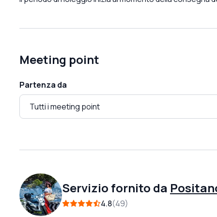
Meeting point
Partenza da
Servizio fornito da
Positan
4.8
49