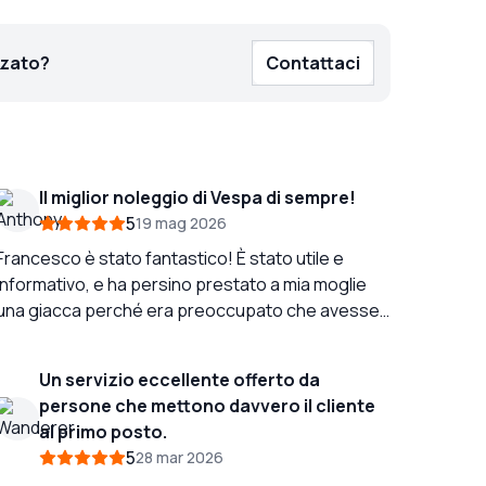
zzato?
Contattaci
Il miglior noleggio di Vespa di sempre!
5
19 mag 2026
Francesco è stato fantastico! È stato utile e
informativo, e ha persino prestato a mia moglie
una giacca perché era preoccupato che avesse
freddo sul retro della Vespa. Abbiamo trascorso
un tempo meraviglioso esplorando la costiera
Un servizio eccellente offerto da
amalfitana da Sorrento fino a Minori sulla Vespa. È
persone che mettono davvero il cliente
davvero il modo migliore per vedere la costa.
al primo posto.
Ravello è stata la nostra preferita! ! !
5
28 mar 2026