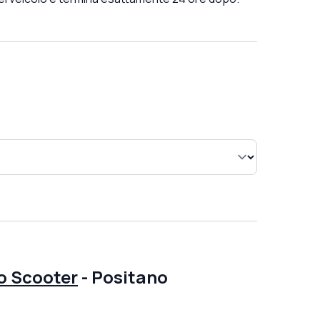
o Scooter
-
Positano