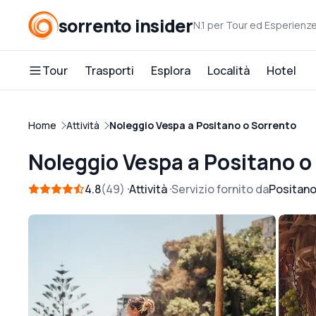
sorrento insider
N.1 per Tour ed Esperienz
Tour
Trasporti
Esplora
Località
Hotel
Home
Attività
Noleggio Vespa a Positano o Sorrento
Noleggio Vespa a Positano o
4.8
49
Attività
Servizio fornito da
Positano