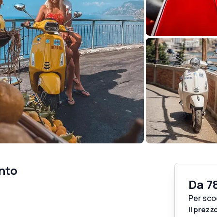
nto
Da
7
Per sco
Il prezz