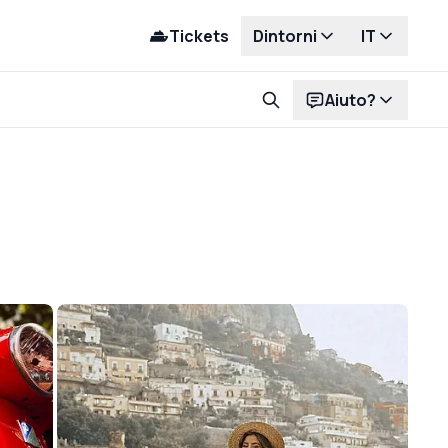
Tickets
Dintorni
IT
Aiuto?