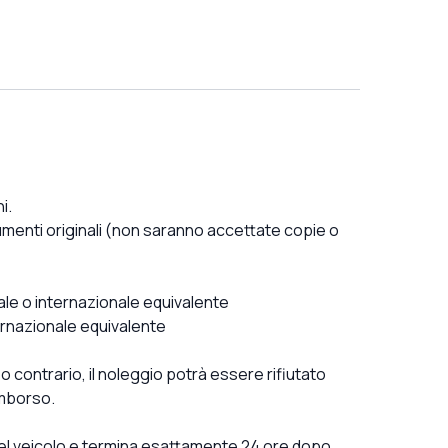
i.
umenti originali (non saranno accettate copie o
ale o internazionale equivalente
ernazionale equivalente
o contrario, il noleggio potrà essere rifiutato
imborso.
del veicolo e termina esattamente 24 ore dopo.