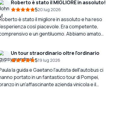
Roberto è stato il MIGLIORE in assoluto!
5
20 lug 2026
Roberto è stato il migliore in assoluto e ha reso
l'esperienza così piacevole. Era competente,
comprensivo e un gentiluomo. Abbiamo amato
così tanto le tre città e siamo riusciti a trascorrere
abbastanza tempo in ognuna. Ma ancora una
Un tour straordinario oltre l'ordinario
volta, il motivo del successo del nostro tour è
5
19 lug 2026
stato dovuto alla professionalità di Roberto. È
stato ECCELLENTE!
Paula la guida e Gaetano l'autista dell'autobus ci
hanno portato in un fantastico tour di Pompei,
pranzo in un'affascinante azienda vinicola e il
Vesuvio. Paula è stata molto preparata e gentile
quando siamo arrivati con qualche minuto di
ritardo. Questa è stata la mia seconda visita a
Pompei, anche se molto calda, è stata
interessante e scorrevole. Consiglierei a
chiunque di prenotare AmoItaly tramite
TripAdvisor.