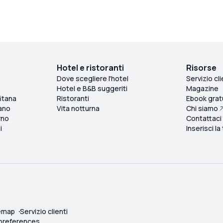
Hotel e ristoranti
Risorse
Dove scegliere l'hotel
Servizio cli
Hotel e B&B suggeriti
Magazine
itana
Ristoranti
Ebook grat
ano
Vita notturna
Chi siamo
rno
Contattaci
i
Inserisci la
emap
Servizio clienti
 preferences