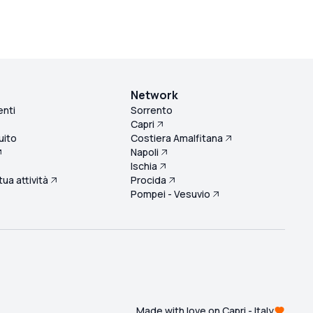
Network
enti
Sorrento
Capri
uito
Costiera Amalfitana
Napoli
Ischia
 tua attività
Procida
Pompei - Vesuvio
Made with love on Capri - Italy