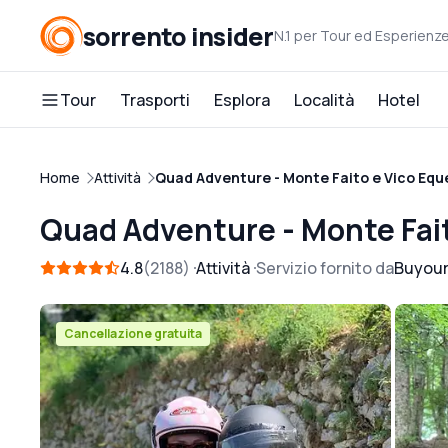
sorrento insider
N.1 per Tour ed Esperienz
Tour
Trasporti
Esplora
Località
Hotel
Home
Attività
Quad Adventure - Monte Faito e Vico Equ
Quad Adventure - Monte Fai
4.8
2188
Attività
Servizio fornito da
Buyour
Cancellazione gratuita