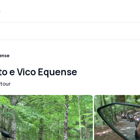
e
ense
to e Vico Equense
tour