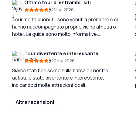
Ottimo tour di entrambi i siti
5
21 lug 2026
Tour molto buoni. Ci sono venuti a prendere e ci
hanno riaccompagnato proprio vicino al nostro
hotel. Le guide sono molto informative.
Consiglierei di portare acqua, un ventaglio e un
ombrello se si va a luglio/agosto perché fuori fa
Tour divertente e interessante
molto caldo! È una giornata intera se si visitano
5
20 lug 2026
entrambi i siti in una volta sola, ma è comunque
molto divertente!
Siamo stati benissimo sulla barca e il nostro
autista è stato divertente e interessante,
indicandoci molte attrazioni locali.
Altre recensioni