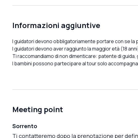
Informazioni aggiuntive
I guidatori devono obbligatoriamente portare con se la p
I guidatori devono aver raggiunto la maggior età (18 anni
Ti raccomandiamo di non dimenticare: patente di guida, 
I bambini possono partecipare al tour solo accompagnati,
Meeting point
Sorrento
Ti contatteremo dopo la prenotazione per defini