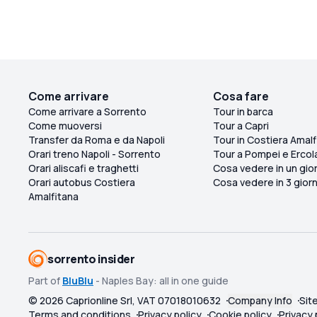
Come arrivare
Cosa fare
Come arrivare a Sorrento
Tour in barca
Come muoversi
Tour a Capri
Transfer da Roma e da Napoli
Tour in Costiera Amalf
Orari treno Napoli - Sorrento
Tour a Pompei e Ercol
Orari aliscafi e traghetti
Cosa vedere in un gio
Orari autobus Costiera
Cosa vedere in 3 giorn
Amalfitana
sorrento insider
Part of
BluBlu
- Naples Bay: all in one guide
©
2026
Caprionline Srl, VAT 07018010632
Company Info
Sit
Terms and conditions
Privacy policy
Cookie policy
Privacy