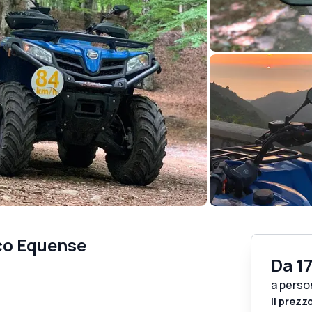
ico Equense
Da
1
a perso
Il prezz