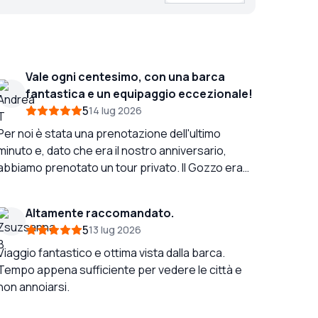
Vale ogni centesimo, con una barca
fantastica e un equipaggio eccezionale!
5
14 lug 2026
Per noi è stata una prenotazione dell'ultimo
minuto e, dato che era il nostro anniversario,
abbiamo prenotato un tour privato. Il Gozzo era
una barca molto più grande di quanto ci
aspettassimo e fantastica per questo tour. Il
Altamente raccomandato.
lusso di farlo in privato e di poter discutere
5
13 lug 2026
l'itinerario con il Capitano Sebastiano è valso ogni
centesimo, così come sdraiarsi sulla prua
Viaggio fantastico e ottima vista dalla barca.
imbottita della barca e ammirare semplicemente il
Tempo appena sufficiente per vedere le città e
paesaggio incredibile e l'acqua miracolosa. La
non annoiarsi.
nostra guida Pascuale ha portato molto colore