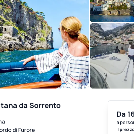
itana da Sorrento
Da
1
na
a perso
 Fiordo di Furore
Il prezz