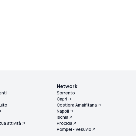
Network
enti
Sorrento
Capri
uito
Costiera Amalfitana
Napoli
Ischia
 tua attività
Procida
Pompei - Vesuvio