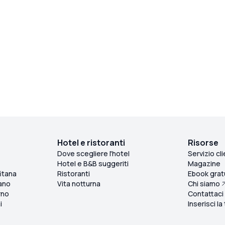
locale al viaggio, mescolato a esperienza di
viaggio e fascino personale. Lo consiglierei
vivamente, anche se il lusso viziato potrebbe
scoraggiarvi dal trascorrere troppo tempo nella
principale Capri tra il caos e molta gente. Il mare e
la sua costa sono la sua attrazione principale e
questa è un'opportunità incredibile per vederli in
un modo straordinario!
Hotel e ristoranti
Risorse
Dove scegliere l'hotel
Servizio cli
Hotel e B&B suggeriti
Magazine
itana
Ristoranti
Ebook grat
ano
Vita notturna
Chi siamo
rno
Contattaci
i
Inserisci la