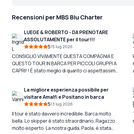
Recensioni per MBS Blu Charter
LUEGE & ROBERTO - DA PRENOTARE
ASSOLUTAMENTE per il tour!!!
5
15 lug 2026
CONSIGLIO VIVAMENTE QUESTA COMPAGNIA E
QUESTO TOUR IN BARCA PER PICCOLI GRUPPI A
CAPRI! ! È stato meglio di quanto ci aspettassimo.
Programmate di incontrarli al porto turistico: vi
accompagneranno al ristorante per un caffè
La migliore esperienza possibile per
mentre aspettate che si formino i gruppi.
visitare Amalfi e Positano in barca
Abbiamo prenotato online direttamente con loro
5
13 lug 2026
e consigliamo vivamente questo metodo per
evitare i costi aggiuntivi delle altre compagnie.
Il tour è stato davvero incredibile. Barca molto
Stesso tour e prezzo più basso. Abbiamo
bella. Lo skipper è stato straordinario. Ragazzo
ADORATO le nostre guide! ! ! Luege & Roberto
molto esperto. La nostra guida, Paola, è stata