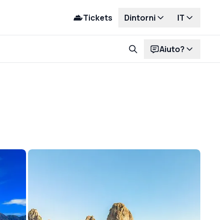
Tickets
Dintorni
IT
Aiuto?