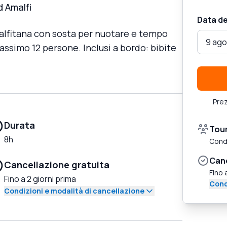
d Amalfi
Data de
malfitana con sosta per nuotare e tempo
9 ago
assimo 12 persone. Inclusi a bordo: bibite
Prez
Durata
Tour
8h
Condi
Canc
Cancellazione gratuita
Fino 
Fino a 2 giorni prima
Cond
Condizioni e modalità di cancellazione