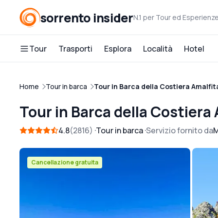
sorrento insider
N.1 per Tour ed Esperienz
Tour
Trasporti
Esplora
Località
Hotel
Home
Tour in barca
Tour in Barca della Costiera Amalfi
Tour in Barca della Costiera
4.8
2816
Tour in barca
Servizio fornito da
M
Cancellazione gratuita