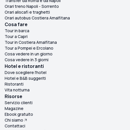
Transfer da Roma e da Napoli
Orari treno Napoli - Sorrento
Orari aliscafi e traghetti
Orari autobus Costiera Amalfitana
Cosa fare
Tour in barca
Tour a Capri
Tour in Costiera Amalfitana
Tour a Pompei e Ercolano
Cosa vedere in un giorno
Cosa vedere in 3 giorni
Hotel e ristoranti
Dove scegliere l'hotel
Hotel e B&B suggeriti
Ristoranti
Vita notturna
Risorse
Servizio clienti
Magazine
Ebook gratuito
Chi siamo
Contattaci