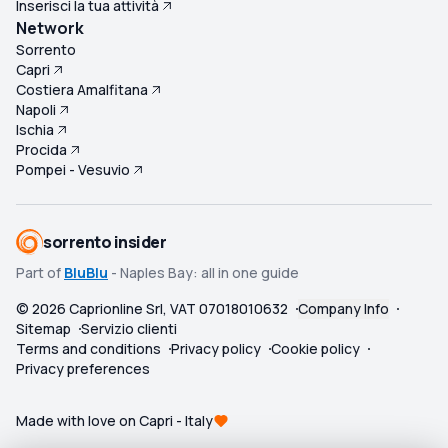
Inserisci la tua attività
Network
Sorrento
Capri
Costiera Amalfitana
Napoli
Ischia
Procida
Pompei - Vesuvio
sorrento insider
Part of
BluBlu
- Naples Bay: all in one guide
©
2026
Caprionline Srl, VAT 07018010632
Company Info
Sitemap
Servizio clienti
Terms and conditions
Privacy policy
Cookie policy
Privacy preferences
Made with love on Capri - Italy