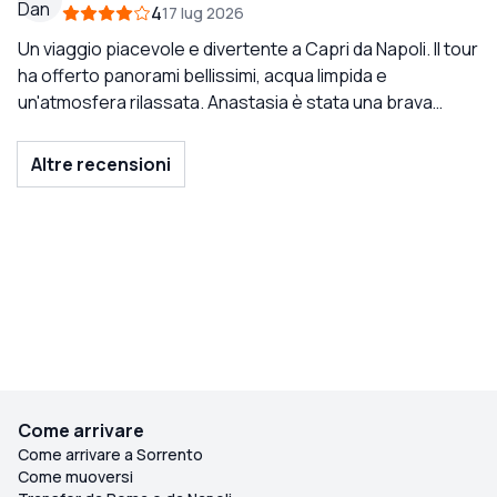
4
17 lug 2026
Un viaggio piacevole e divertente a Capri da Napoli. Il tour
ha offerto panorami bellissimi, acqua limpida e
un'atmosfera rilassata. Anastasia è stata una brava
guida: amichevole, calma e disponibile, facendo sentire
tutti a proprio agio durante il viaggio. Anche il servizio a
Altre recensioni
bordo è stato buono. Il prezzo è un po' alto e
l'esperienza non ha superato di molto le aspettative, ma
è stata comunque un'uscita solida e accogliente,
specialmente se si vuole vivere Capri in modo rilassato.
Come arrivare
Come arrivare a Sorrento
Come muoversi