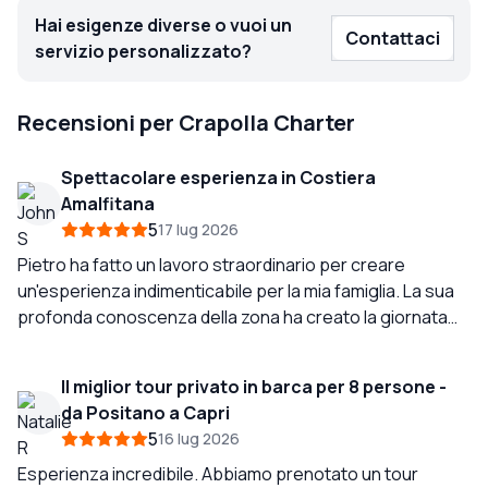
Hai esigenze diverse o vuoi un
Contattaci
servizio personalizzato?
Recensioni per Crapolla Charter
Spettacolare esperienza in Costiera
Amalfitana
5
17 lug 2026
Pietro ha fatto un lavoro straordinario per creare
un'esperienza indimenticabile per la mia famiglia. La sua
profonda conoscenza della zona ha creato la giornata
perfetta per vedere le bellissime aree naturali della
Costiera Amalfitana, fantastici luoghi per nuotare, e
Il miglior tour privato in barca per 8 persone -
avere tempo per una visita a Positano e un pranzo
da Positano a Capri
rilassante a Praiano. Grazie Pietro per aver creato ricordi
5
16 lug 2026
indelebili per la mia famiglia!
Esperienza incredibile. Abbiamo prenotato un tour