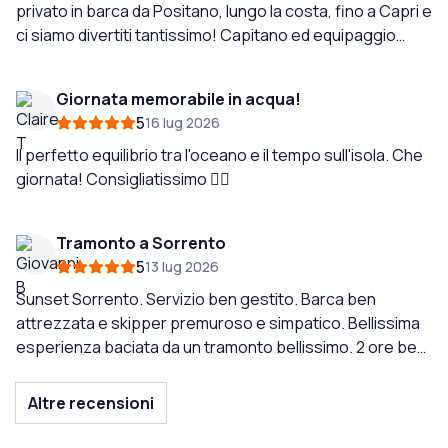
privato in barca da Positano, lungo la costa, fino a Capri e
ci siamo divertiti tantissimo! Capitano ed equipaggio
fantastici - molto gentili e competenti. Non potremmo
raccomandarlo abbastanza! ! !
Giornata memorabile in acqua!
5
16 lug 2026
Il perfetto equilibrio tra l'oceano e il tempo sull'isola. Che
giornata! Consigliatissimo 👌🏼
Tramonto a Sorrento
5
13 lug 2026
Sunset Sorrento. Servizio ben gestito. Barca ben
attrezzata e skipper premuroso e simpatico. Bellissima
esperienza baciata da un tramonto bellissimo. 2 ore ben
spese e che suggerisco vivamente. Un esperienza che
ripeterei piu' volte. A presto...
Altre recensioni