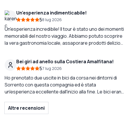
completamente al sicuro mentre ricevevo spiegazioni
all'insegna della gioia. Preparatevi per una giornata
Un'esperienza indimenticabile!
memorabile, raccomando al 300%.
5
8 lug 2026
Un'esperienza incredibile! Il tour è stato uno dei momenti
memorabili del nostro viaggio. Abbiamo potuto scoprire
la vera gastronomia locale, assaporare prodotti deliziosi
e conoscere le tradizioni della regione. Un
ringraziamento speciale alla nostra guida, Macarena, è
Bei giri ad anello sulla Costiera Amalfitana!
stata molto gentile, disponibile e divertente. Ci ha fatto
5
7 lug 2026
sentire al sicuro durante tutto il percorso. Le sue
spiegazioni, raccomandazioni ed entusiasmo hanno
Ho prenotato due uscite in bici da corsa nei dintorni di
reso ogni fermata speciale. Raccomando questo tour al
Sorrento con questa compagnia ed è stata
100% a chiunque visiti Sorrento e voglia godere della vera
un'esperienza eccellente dall'inizio alla fine. Le bici erano
essenza della città. Grazie, Macarena, per un'esperienza
in ottime condizioni, i percorsi erano bellissimi e tutto era
indimenticabile!
organizzato molto bene. Pedalare la mattina presto è
Altre recensioni
stata la scelta perfetta, con strade più tranquille e viste
incredibili della Costiera Amalfitana e delle montagne
circostanti. Un ringraziamento speciale al team per la