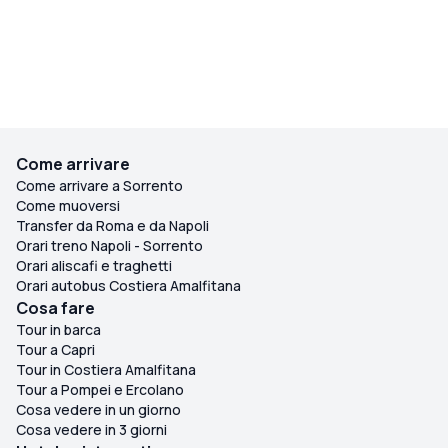
loro professionalità, cordialità e conoscenza del
territorio. Hanno reso ogni uscita piacevole, sicura e
perfettamente adatta alle mie aspettative. Se siete
ciclisti in visita a Sorrento e cercate un'esperienza
memorabile in bici da corsa, ve li consiglio vivamente.
Prenoterei sicuramente di nuovo con loro!
Come arrivare
Come arrivare a Sorrento
Come muoversi
Transfer da Roma e da Napoli
Orari treno Napoli - Sorrento
Orari aliscafi e traghetti
Orari autobus Costiera Amalfitana
Cosa fare
Tour in barca
Tour a Capri
Tour in Costiera Amalfitana
Tour a Pompei e Ercolano
Cosa vedere in un giorno
Cosa vedere in 3 giorni