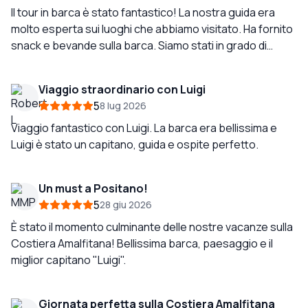
Il tour in barca è stato fantastico! La nostra guida era
molto esperta sui luoghi che abbiamo visitato. Ha fornito
snack e bevande sulla barca. Siamo stati in grado di
nuotare in aree designate del mare. È stata
un'esperienza fantastica per la mia famiglia ed è adatta ai
Viaggio straordinario con Luigi
bambini. Ricorderemo questo tour come uno dei nostri
5
8 lug 2026
preferiti. Ho anche potuto provare una ricetta di
limoncello molto speciale che era deliziosa! Se cercate
Viaggio fantastico con Luigi. La barca era bellissima e
un buon momento, luoghi belli, shopping, nuoto, un buon
Luigi è stato un capitano, guida e ospite perfetto.
pranzo e una guida turistica divertente... luxuryboats
Positano è la scelta giusta!
Un must a Positano!
5
28 giu 2026
È stato il momento culminante delle nostre vacanze sulla
Costiera Amalfitana! Bellissima barca, paesaggio e il
miglior capitano "Luigi".
Giornata perfetta sulla Costiera Amalfitana