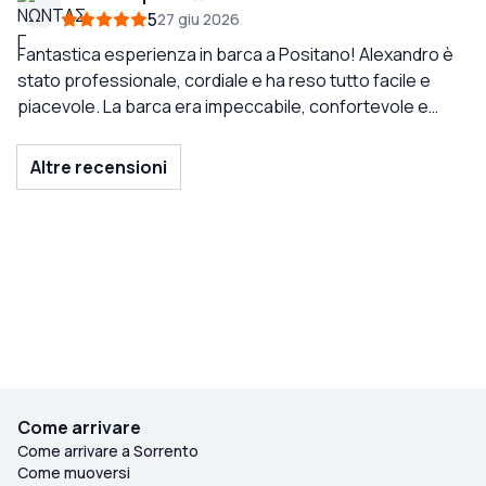
5
27 giu 2026
Fantastica esperienza in barca a Positano! Alexandro è
stato professionale, cordiale e ha reso tutto facile e
piacevole. La barca era impeccabile, confortevole e
perfetta per esplorare la Costiera Amalfitana. Altamente
raccomandato per chiunque cerchi una giornata
Altre recensioni
indimenticabile in mare. Grazie, Alexandro! ⭐⭐⭐⭐⭐
Come arrivare
Come arrivare a Sorrento
Come muoversi