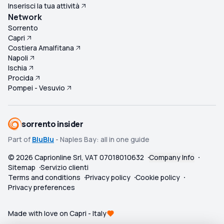
Inserisci la tua attività
Network
Sorrento
Capri
Costiera Amalfitana
Napoli
Ischia
Procida
Pompei - Vesuvio
sorrento insider
Part of
BluBlu
- Naples Bay: all in one guide
©
2026
Caprionline Srl, VAT 07018010632
Company Info
Sitemap
Servizio clienti
Terms and conditions
Privacy policy
Cookie policy
Privacy preferences
Made with love on Capri - Italy