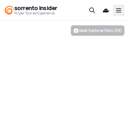
sorrento insider
Open
N.1 per Tour ed Esperienze
Vedi tutte le foto (53)