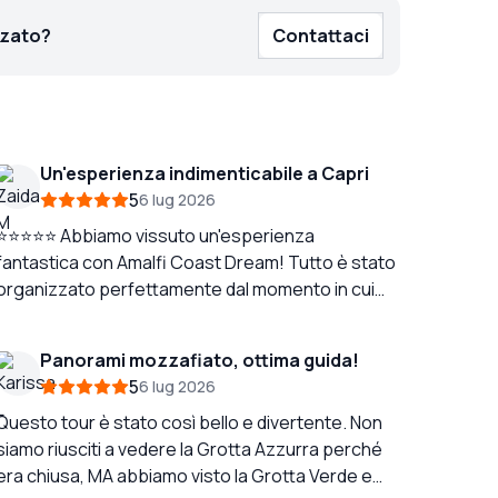
zzato?
Contattaci
Un'esperienza indimenticabile a Capri
5
6 lug 2026
⭐⭐⭐⭐⭐ Abbiamo vissuto un'esperienza
fantastica con Amalfi Coast Dream! Tutto è stato
organizzato perfettamente dal momento in cui
bbiamo prenotato. Un ringraziamento speciale a
Flavia, che è stata incredibilmente gentile,
Panorami mozzafiato, ottima guida!
disponibile e premurosa durante l'intero
5
6 lug 2026
processo di prenotazione. Ha risposto a tutte le
nostre domande e ha reso tutto facile e senza
Questo tour è stato così bello e divertente. Non
ress. E naturalmente, un enorme
siamo riusciti a vedere la Grotta Azzurra perché
ringraziamento al Capitano Pascuale, che ha
era chiusa, MA abbiamo visto la Grotta Verde e