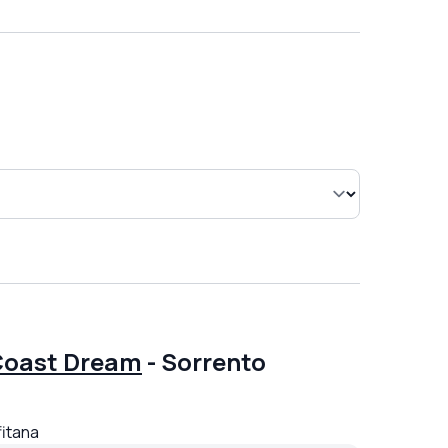
Coast Dream
-
Sorrento
fitana