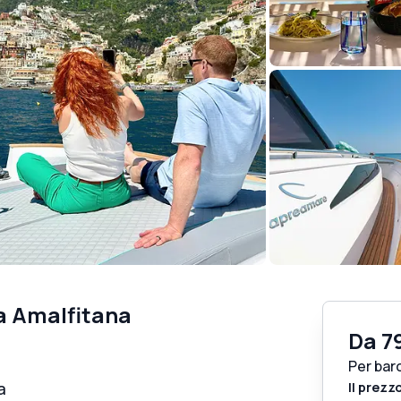
ra Amalfitana
Da
7
Per bar
a
Il prezz