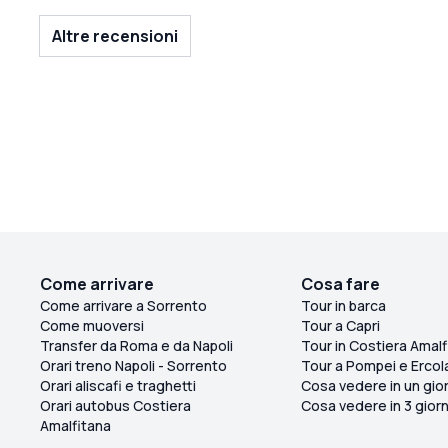
luoghi bellissimi, ci ha consigliato di non mangiare
a Positano poiché era davvero affollato e siamo
Altre recensioni
contenti di non averlo fatto, ci ha portato in un
ristorante italiano autentico dove il cibo era
straordinario, il personale era adorabile e i locali
cantavano bene. In generale, una giornata
favolosa con tante risate. Non posso
raccomandare Leo abbastanza, è fantastico,
un'esperienza molto migliore rispetto a essere su
una barca affollata 😊😊😊
Come arrivare
Cosa fare
Come arrivare a Sorrento
Tour in barca
Come muoversi
Tour a Capri
Transfer da Roma e da Napoli
Tour in Costiera Amalf
Orari treno Napoli - Sorrento
Tour a Pompei e Ercol
Orari aliscafi e traghetti
Cosa vedere in un gio
Orari autobus Costiera
Cosa vedere in 3 giorn
Amalfitana