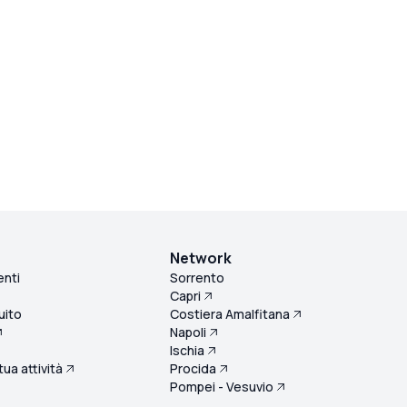
Network
enti
Sorrento
Capri
uito
Costiera Amalfitana
Napoli
Ischia
 tua attività
Procida
Pompei - Vesuvio