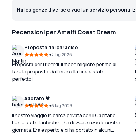
Hai esigenze diverse o vuoi un servizio personali
Recensioni per Amalfi Coast Dream
Proposta dal paradiso
5
7 lug 2026
Proposta per i ricordi. Il modo migliore per me di
fare la proposta, dall'inizio alla fine è stato
perfetto!
a
Adorato 💗
5
6 lug 2026
Il nostro viaggio in barca privata con il Capitano
Leo è stato fantastico, ha davvero reso la nostra
st
giornata. Era esperto e ci ha portato in alcuni