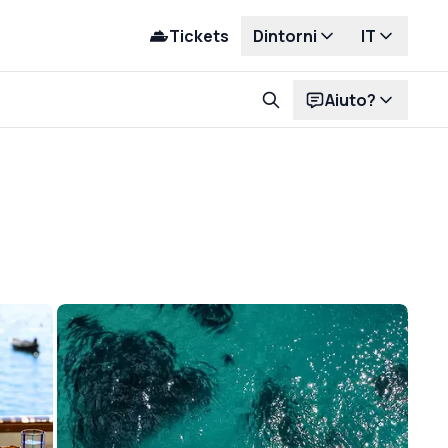
Tickets
Dintorni
IT
Aiuto?