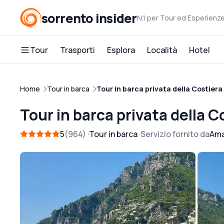
sorrento insider
N.1 per Tour ed Esperienz
Tour
Trasporti
Esplora
Località
Hotel
Home
Tour in barca
Tour in barca privata della Costier
Tour in barca privata della 
5
964
Tour in barca
Servizio fornito da
Ama