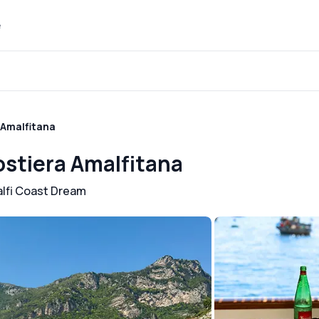
e
a Amalfitana
Costiera Amalfitana
lfi Coast Dream