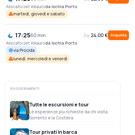
Aliscafo/Jet
Alilauro
da Ischia Porto
martedì, giovedì e sabato
17:25
60 min
24,00 €
Da
Acquista
Aliscafo/Jet
Alilauro
da Ischia Porto
via Procida
lunedì, mercoledì e venerdì
SUGGERIMENTI
Tutte le escursioni e tour
Le esperienze piu richieste da chi visita
Sorrento e la Costiera.
Tour privati in barca