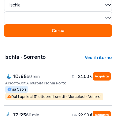
Cerca
Ischia - Sorrento
Vedi il ritorno
10:45
60 min
24,00 €
Da
Acquista
Aliscafo/Jet
Alilauro
da Ischia Porto
via Capri
Dal 1 aprile al 31 ottobre: Lunedi - Mercoledì - Venerdì
17:25
60 min
22,90 €
Da
Acquista