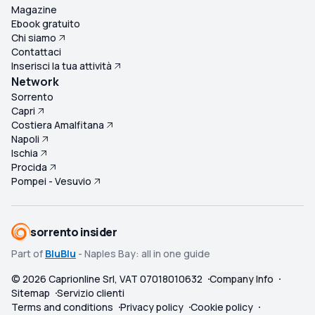
Magazine
Ebook gratuito
Chi siamo
Contattaci
Inserisci la tua attività
Network
Sorrento
Capri
Costiera Amalfitana
Napoli
Ischia
Procida
Pompei - Vesuvio
sorrento insider
Part of
BluBlu
- Naples Bay: all in one guide
©
2026
Caprionline Srl, VAT 07018010632
Company Info
Sitemap
Servizio clienti
Terms and conditions
Privacy policy
Cookie policy